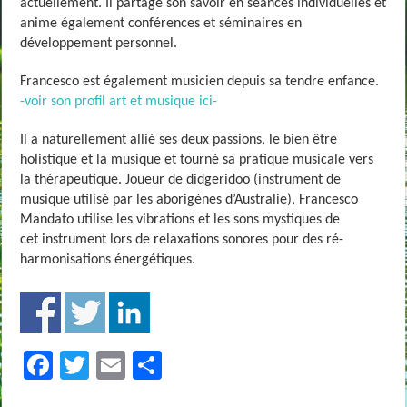
actuellement.
Il partage son savoir en séances individuelles et
anime
également conférences et séminaires en
développement
personnel.
Francesco est également musicien depuis sa tendre enfance.
-voir son profil art et musique ici-
Il a naturellement allié ses deux passions, le bien être
holistique et la musique et tourné sa pratique musicale vers
la thérapeutique. Joueur de didgeridoo (instrument de
musique utilisé par les aborigènes d’Australie), Francesco
Mandato utilise les vibrations et les sons mystiques de
cet instrument lors de relaxations sonores pour des ré-
harmonisations énergétiques.
F
T
E
P
ac
wi
m
ar