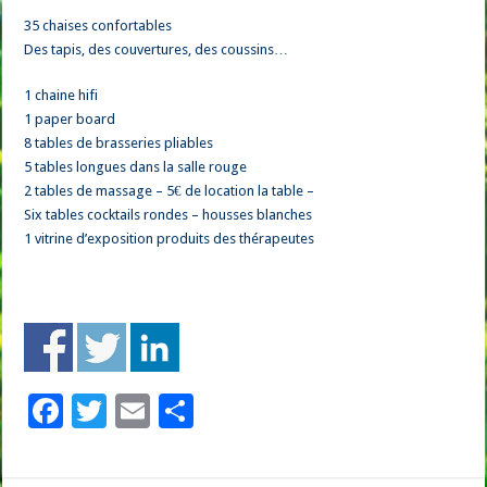
35 chaises confortables
Des tapis, des couvertures, des coussins…
1 chaine hifi
1 paper board
8 tables de brasseries pliables
5 tables longues dans la salle rouge
2 tables de massage – 5€ de location la table –
Six tables cocktails rondes – housses blanches
1 vitrine d’exposition produits des thérapeutes
F
T
E
P
ac
wi
m
ar
e
tt
ai
ta