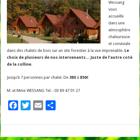
Wessang
vous
accueille
dans une
atmosphère
chaleureuse
et conviviale
dans des chalets de bois sur un site forestier à la vue imprenable.
Le
choix de plusieurs de nos intervenants… Juste de l’autre coté
de la colline.
Jusqu’à 7 personnes par chalet. De
380
à
850€
M. et Mme WESSANG Tel. : 03 89 47 01 27
F
T
E
P
ac
wi
m
ar
e
tt
ai
ta
b
er
l
g