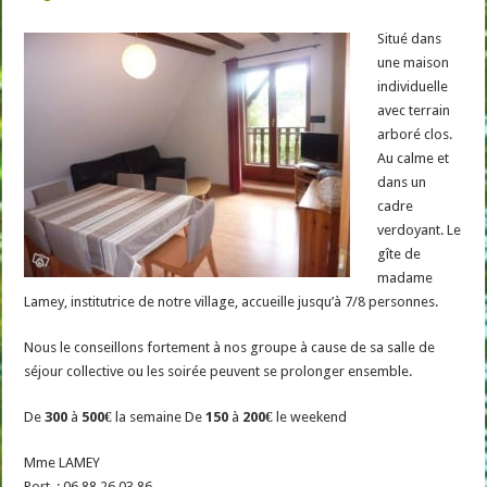
Situé dans
une maison
individuelle
avec terrain
arboré clos.
Au calme et
dans un
cadre
verdoyant. Le
gîte de
madame
Lamey, institutrice de notre village, accueille jusqu’à 7/8 personnes.
Nous le conseillons fortement à nos groupe à cause de sa salle de
séjour collective ou les soirée peuvent se prolonger ensemble.
De
300
à
500€
la semaine De
150
à
200€
le weekend
Mme LAMEY
Port. : 06 88 26 03 86