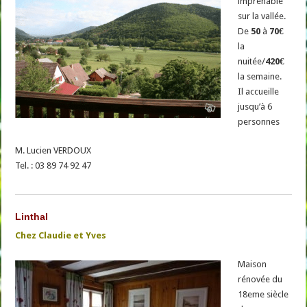
imprenable
sur la vallée.
De
50
à
70€
la
nuitée/
420€
la semaine.
Il accueille
jusqu’à 6
personnes
M. Lucien VERDOUX
Tel. : 03 89 74 92 47
Linthal
Chez Claudie et Yves
Maison
rénovée du
18eme siècle