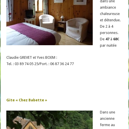
dans une
ambiance
chaleureuse
et détendue.
De 2 à 4
personnes.
De
47
à
68€
par nuitée
Claudie GREVET et Yves BOEM :
Tel. : 03 89 74 05 25/Port. : 06 87 36 24 77
Gite « Chez Babette »
Dans une
ancienne
ferme au