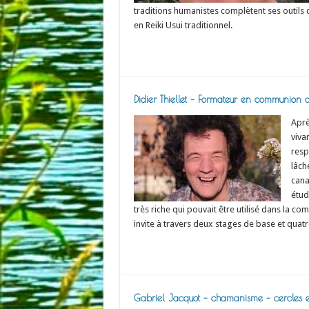
traditions humanistes complètent ses outils
en Reiki Usui traditionnel.
Read More »
Didier Thiellet – Formateur en communion a
Aprè
viva
resp
lâch
cana
étud
très riche qui pouvait être utilisé dans la co
invite à travers deux stages de base et qua
Read More »
Gabriel Jacquot – chamanisme – cercles e