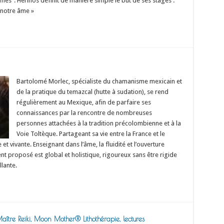
". Hérinos définit de manière simple le but de ses stages :
 notre âme »
Bartolomé Morlec, spécialiste du chamanisme mexicain et
de la pratique du temazcal (hutte à sudation), se rend
régulièrement au Mexique, afin de parfaire ses
connaissances par la rencontre de nombreuses
personnes attachées à la tradition précolombienne et à la
Voie Toltèque. Partageant sa vie entre la France et le
et vivante. Enseignant dans l’âme, la fluidité et l’ouverture
t proposé est global et holistique, rigoureux sans être rigide
lante.
tre Reiki, Moon Mother® Lithothérapie, lectures