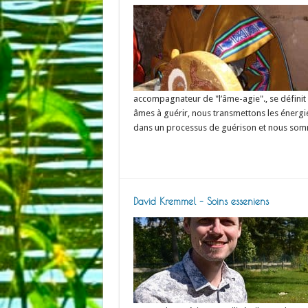
accompagnateur de "l’âme-agie"., se défini
âmes à guérir, nous transmettons les énergies
dans un processus de guérison et nous sommes 
Read More »
David Kremmel – Soins esseniens