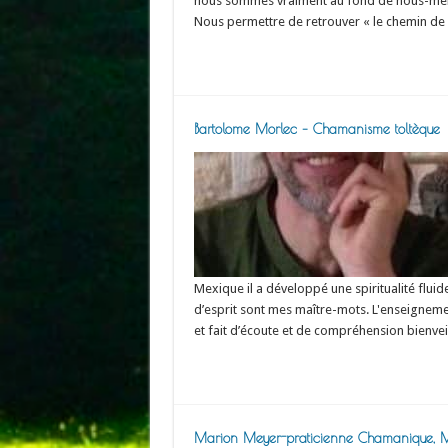
nous sommes vraiment au fond de nous-mêmes
Nous permettre de retrouver « le chemin de
Read More »
Bartolome Morlec – Chamanisme toltèque
Mexique il a développé une spiritualité fluide 
d’esprit sont mes maître-mots. L'enseignemen
et fait d’écoute et de compréhension bienveil
Read More »
Marion Meyer-praticienne Chamanique, Maî