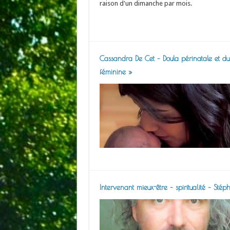
raison d'un dimanche par mois.
Read More »
Cassandra De Cet – Doula périnatale et du
féminine »
Intervenant mieux-être – spiritualité – Sté