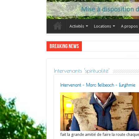
Activités
Locations
A propos
Breaking News
13 au 16 f
Intervenants ‘spiritualité’
Intervenant – Marc Belbeoch – Eurythmie
fait la grande amitié de faire la route chaq