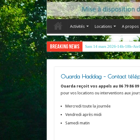
Activités
Locations
A propos
Breaking News
Ouarda Haddag – Contact téléph
Ouarda reçoit vos appels au 06 79 86 09
pour vos locations ou interventions aux jours
Mercredi toute la journée
Vendredi après midi
Samedi matin