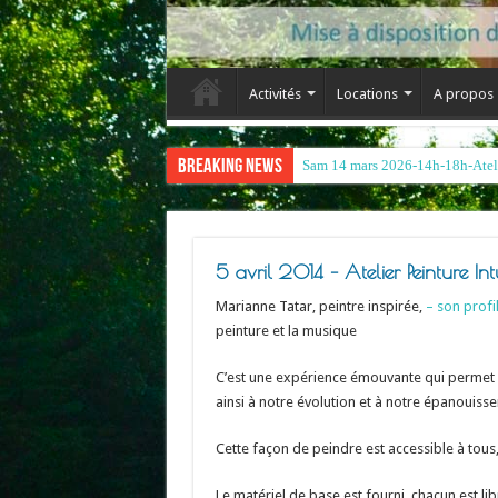
Activités
Locations
A propos
Breaking News
5 avril 2014 – Atelier Peinture In
Marianne Tatar, peintre inspirée,
– son profil
peinture et la musique
C’est une expérience émouvante qui permet d
ainsi à notre évolution et à notre épanouiss
Cette façon de peindre est accessible à tous,
Le matériel de base est fourni, chacun est l