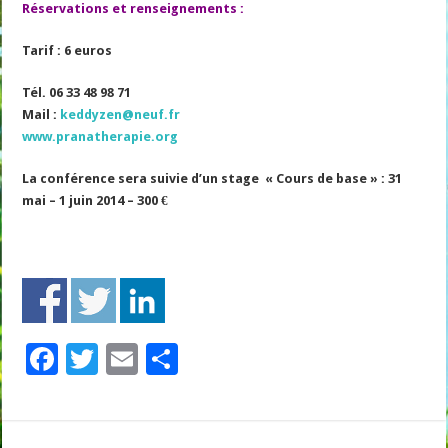
Réservations et renseignements :
Tarif : 6 euros
Tél. 06 33 48 98 71
Mail
:
keddyzen@neuf.fr
www.pranatherapie.org
La conférence sera suivie d’un stage « Cours de base » : 31
mai – 1 juin 2014 –
300 €
F
T
E
P
ac
wi
m
ar
e
tt
ai
ta