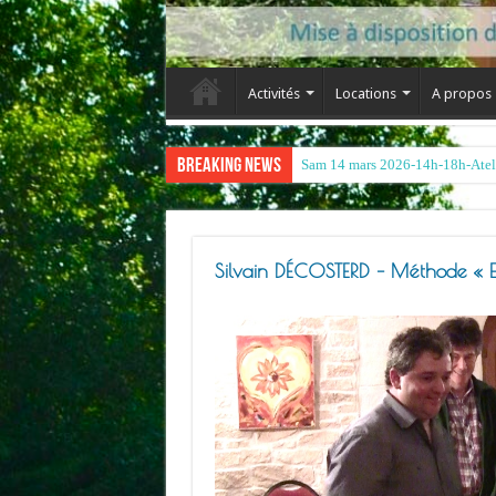
Activités
Locations
A propos
Breaking News
Silvain DÉCOSTERD – Méthode « E