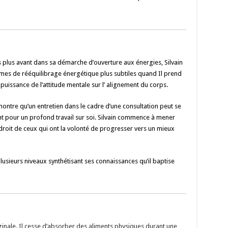
s plus avant dans sa démarche d’ouverture aux énergies, Silvain
mes de rééquilibrage énergétique plus subtiles quand Il prend
puissance de l’attitude mentale sur l’ alignement du corps.
montre qu’un entretien dans le cadre d’une consultation peut se
ant pour un profond travail sur soi. Silvain commence à mener
ndroit de ceux qui ont la volonté de progresser vers un mieux
lusieurs niveaux synthétisant ses connaissances qu’il baptise
iginale. Il cesse d’absorber des aliments physiques durant une