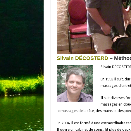
Silvain DÉCOSTERD
– Méthod
Silvain DÉCOSTERD
En 1993 il suit, d
massages d’entreti
Il suit diverses f
massages en douceu
le massages de la tête, des mains et des pi
En 2004, il est formé à une extraordinaire t
Il ouvre un cabinet de soins. Et plus de deux