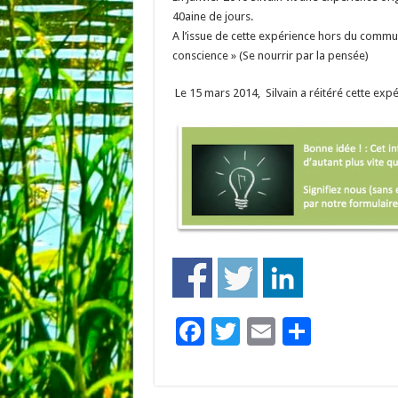
40aine de jours.
A l’issue de cette expérience hors du commun
conscience » (Se nourrir par la pensée)
Le 15 mars 2014, Silvain a réitéré cette exp
F
T
E
P
ac
wi
m
ar
e
tt
ai
ta