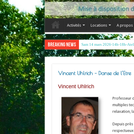
Activités
Locations
A propos
Breaking News
Vincent Uhlrich – Danse de l’Etre
Vincent Uhlrich
Professeur d
multiples te
relaxation, l
Depuis près
respectueux d