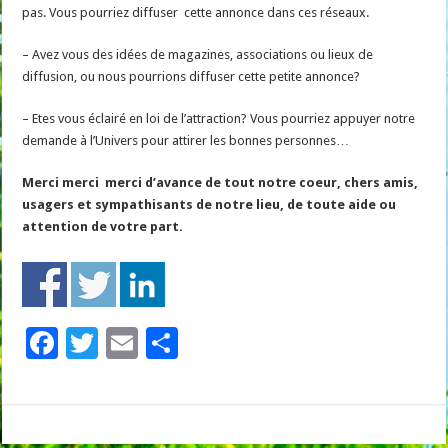
pas. Vous pourriez diffuser cette annonce dans ces réseaux.
– Avez vous des idées de magazines, associations ou lieux de
diffusion, ou nous pourrions diffuser cette petite annonce?
– Etes vous éclairé en loi de l’attraction? Vous pourriez appuyer notre
demande à l’Univers pour attirer les bonnes personnes…
Merci merci merci d’avance de tout notre coeur, chers amis,
usagers et sympathisants de notre lieu, de toute aide ou
attention de votre part.
F
T
E
P
ac
wi
m
ar
e
tt
ai
ta
b
er
l
g