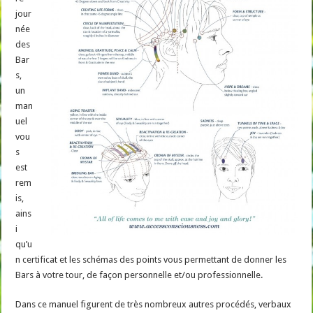
jour
née
des
Bar
s,
un
man
uel
vou
s
est
rem
is,
ains
i
qu’u
n certificat et les schémas des points vous permettant de donner les
Bars à votre tour, de façon personnelle et/ou professionnelle.
Dans ce manuel figurent de très nombreux autres procédés, verbaux