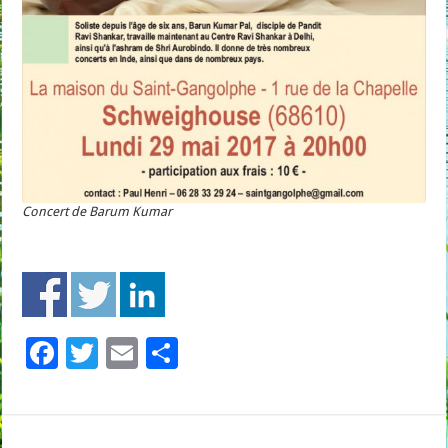
Concert de Barum Kumar
F
T
E
P
ac
wi
m
ar
e
tt
ai
ta