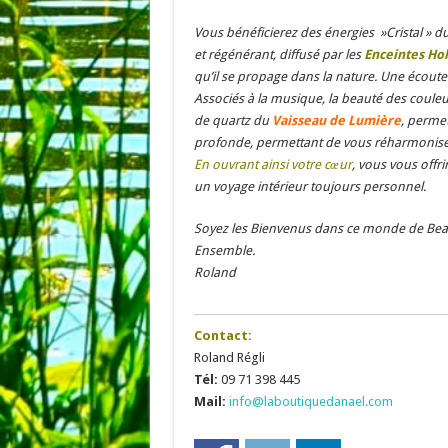
Vous bénéficierez des énergies »Cristal » d
et régénérant, diffusé par les
Enceintes Ho
qu’il se propage dans la nature. Une écoute 
Associés à la musique, la beauté des couleu
de quartz du
Vaisseau de Lumière
, permet
profonde, permettant de vous réharmoniser
En ouvrant ainsi votre cœur
, vous vous offr
un voyage intérieur toujours personnel.
Soyez les Bienvenus dans ce monde de Beau
Ensemble.
Roland
Contact:
Roland Régli
Tél:
09 71 398 445
Mail:
info@laboutiquedanael.com