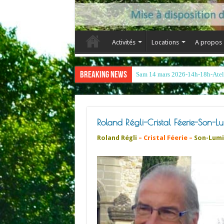
Activités
Locations
A propos
Breaking News
Roland Régli-Cristal Féerie-Son-Lu
Roland Régli
– Cristal Féerie –
Son-Lumi