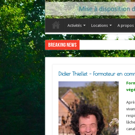
Activités
Locations
A propos
Breaking News
Didier Thiellet – Formateur en co
Form
végé
Après
vivan
respi
lâche
canal