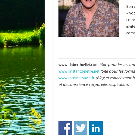
Son 
« voc
commu
invit
comp
www.didierthiellet.com
(Site pour les acco
www.linstantdeletre.net
(Site pour les forma
www.jardinersavie.fr
(Blog et espace membre
et de conscience corporelle, respiration)