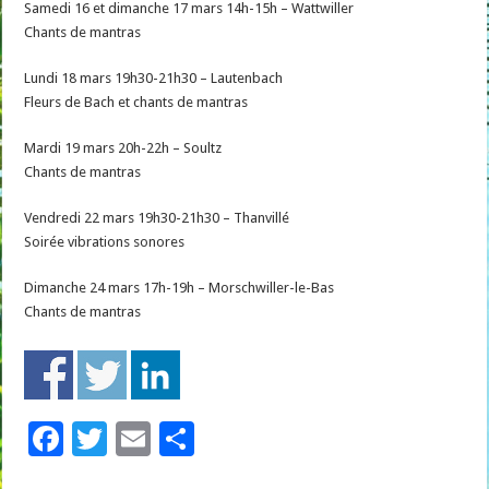
Samedi 16 et dimanche 17 mars 14h-15h – Wattwiller
Chants de mantras
Lundi 18 mars 19h30-21h30 – Lautenbach
Fleurs de Bach et chants de mantras
Mardi 19 mars 20h-22h – Soultz
Chants de mantras
Vendredi 22 mars 19h30-21h30 – Thanvillé
Soirée vibrations sonores
Dimanche 24 mars 17h-19h – Morschwiller-le-Bas
Chants de mantras
F
T
E
P
ac
wi
m
ar