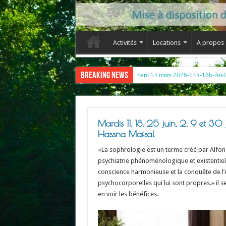
Activités
Locations
A propos
Breaking News
Mardis 11, 18, 25 juin, 2, 9 et 30
Hassna Mafsal
«La sophrologie est un terme créé par Alfon
psychiatrie phénoménologique et existentiell
conscience harmonieuse et la conquête de l’éq
psychocorporelles qui lui sont propres.» il s
en voir les bénéfices.