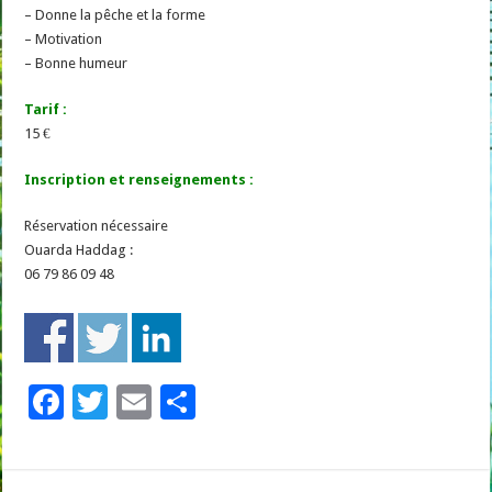
– Donne la pêche et la forme
– Motivation
– Bonne humeur
Tarif :
15 €
Inscription et renseignements :
Réservation nécessaire
Ouarda Haddag :
06 79 86 09 48
F
T
E
P
ac
wi
m
ar
e
tt
ai
ta