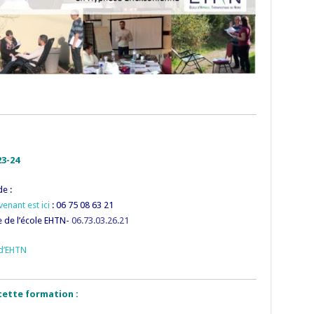
23-24
e :
enant est ici
: 06 75 08 63 21
 de l’école EHTN-
06.73.03.26.21
 d’EHTN
cette formation :