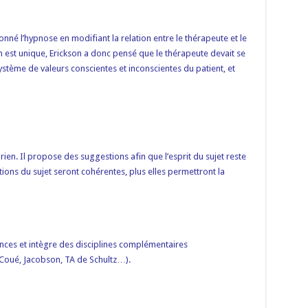
onné l’hypnose en modifiant la relation entre le thérapeute et le
 est unique, Erickson a donc pensé que le thérapeute devait se
système de valeurs conscientes et inconscientes du patient, et
ien. Il propose des suggestions afin que l’esprit du sujet reste
ctions du sujet seront cohérentes, plus elles permettront la
ences et intègre des disciplines complémentaires
 Coué, Jacobson, TA de Schultz…).