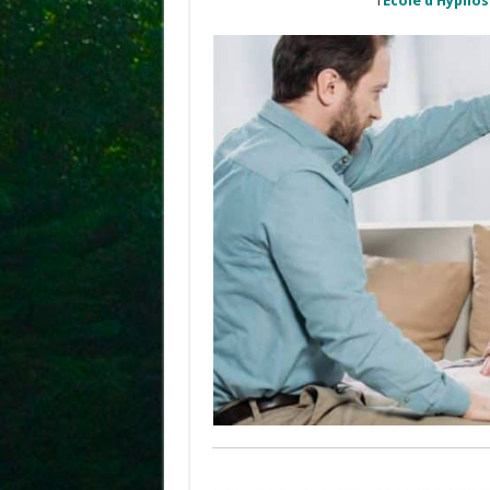
l’
Ecole d’Hypno