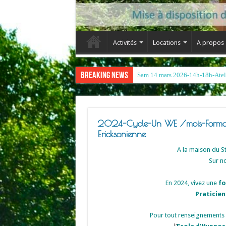
Activités
Locations
A propos
Breaking News
2024-Cycle-Un WE /mois-Formati
Ericksonienne
A la maison du S
Sur no
En 2024, vivez une
fo
Praticie
Pour tout renseignements 