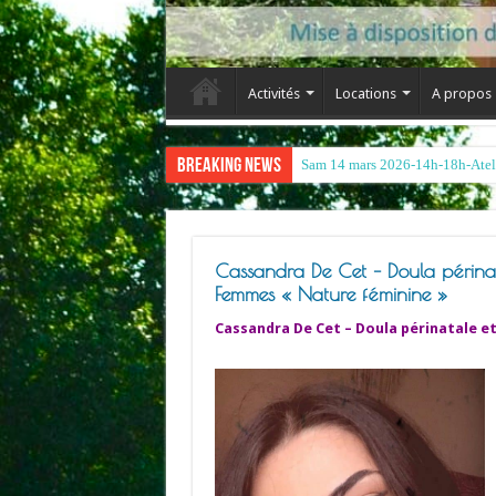
Activités
Locations
A propos
Breaking News
Cassandra De Cet – Doula périnata
Femmes « Nature féminine »
Cassandra De Cet – Doula périnatale et