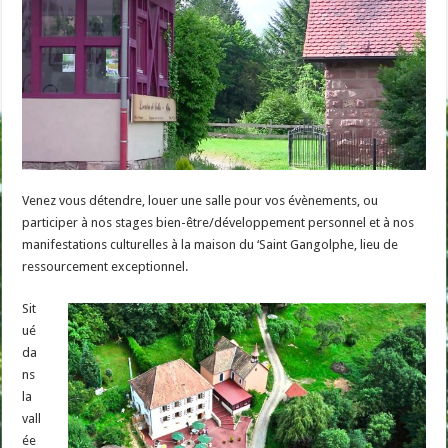
Venez vous détendre, louer une salle pour vos évènements, ou
participer à nos stages bien-être/développement personnel et à nos
manifestations culturelles à la maison du ‘Saint Gangolphe, lieu de
ressourcement exceptionnel.
Sit
ué
da
ns
la
vall
ée