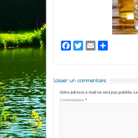
F
T
E
P
ac
wi
m
ar
e
tt
ai
ta
b
er
l
g
Laisser un commentaire
o
er
o
Votre adresse e-mail ne sera pas publiée.
Le
Commentaire
*
k