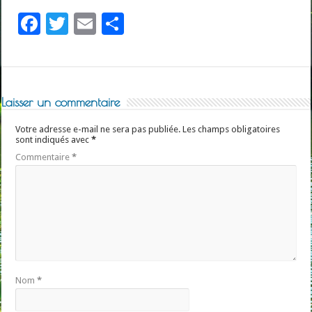
F
T
E
P
ac
wi
m
ar
e
tt
ai
ta
b
er
l
g
Laisser un commentaire
o
er
o
Votre adresse e-mail ne sera pas publiée.
Les champs obligatoires
sont indiqués avec
*
k
Commentaire
*
Nom
*