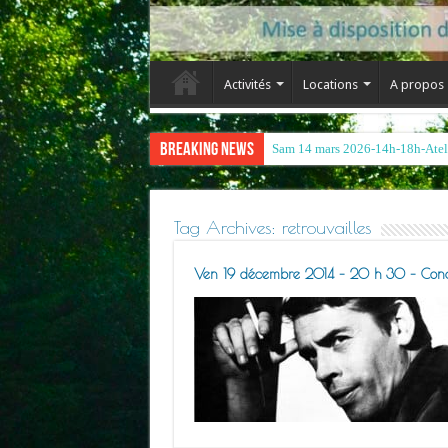
Activités
Locations
A propos
Breaking News
Sam 14 mars 2026-14h-18h-Atelie
Tag Archives:
retrouvailles
Ven 19 décembre 2014 – 20 h 30 – Concer