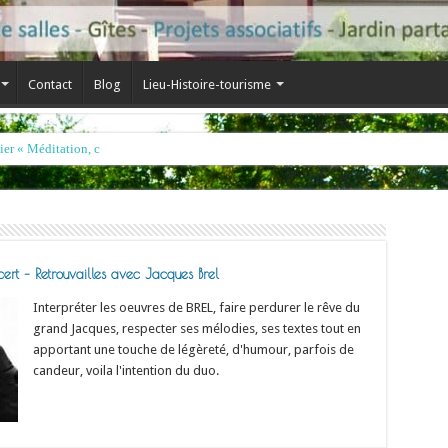
Contact
Blog
Lieu-Histoire-tourisme
r « Méditation, chant et tambour »- Irina et R
t – Retrouvailles avec Jacques Brel
Interpréter les oeuvres de BREL, faire perdurer le rêve du
grand Jacques, respecter ses mélodies, ses textes tout en
apportant une touche de légèreté, d'humour, parfois de
candeur, voila l'intention du duo.
Read More »